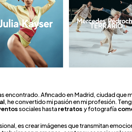
has encontrado. Afincado en Madrid, ciudad que 
al
, he convertido mi pasión en mi profesión. Ten
ventos
sociales hasta
retratos
y
fotografía
come
ional, es crear imágenes que transmitan emocion