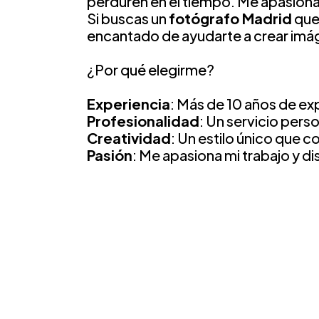
perduren en el tiempo. Me apasiona 
Si buscas un
fotógrafo Madrid
que 
encantado de ayudarte a crear imá
¿Por qué elegirme?
Experiencia
: Más de 10 años de exp
Profesionalidad
: Un servicio pers
Creatividad
: Un estilo único que c
Pasión
: Me apasiona mi trabajo y d