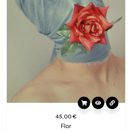
45,00
€
Flor